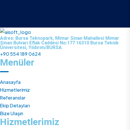
Adres: Bursa Teknopark, Mimar Sinan Mahallesi Mimar
Sinan Bulvarı Eflak Caddesi No:177 16310 Bursa Teknik
Üniversitesi, Yıldırım/BURSA
+90 554 189 0624
Menüler
Anasayfa
Hizmetlerimiz
Referanslar
Ekip Detayları
Bize Ulaşın
Hizmetlerimiz